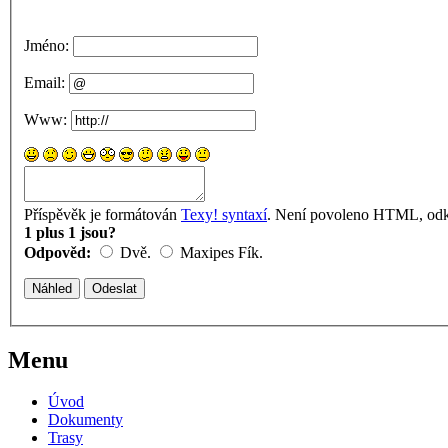
Jméno:
Email:
Www:
Příspěvěk je formátován
Texy! syntaxí
. Není povoleno HTML, odka
1 plus 1 jsou?
Odpověd:
Dvě.
Maxipes Fík.
Menu
Úvod
Dokumenty
Trasy