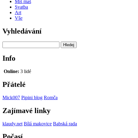
Miš maš
Svatba
Art
Vše
Vyhledávání
Info
Online:
3 lidé
Přátelé
Mick007
Pipini blog
Romča
Zajímavé linky
klaudy.net
Bílá makovice
Babská rada
Počasí