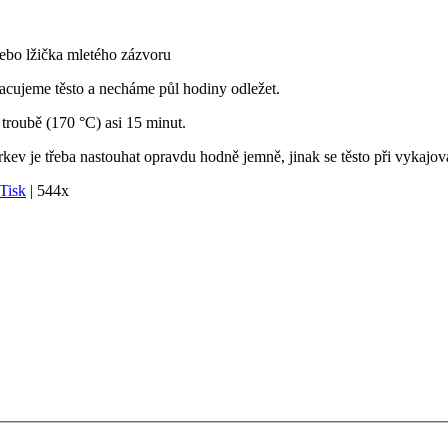
nebo lžička mletého zázvoru
cujeme těsto a necháme půl hodiny odležet.
troubě (170 °C) asi 15 minut.
v je třeba nastouhat opravdu hodně jemně, jinak se těsto při vykajován
Tisk
|
544x