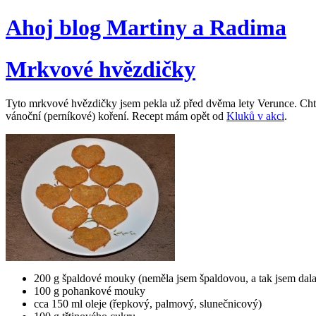
Ahoj blog Martiny a Radima
Mrkvové hvězdičky
Tyto mrkvové hvězdičky jsem pekla už před dvěma lety Verunce. Chtěla
vánoční (perníkové) koření. Recept mám opět od
Kluků v akci
.
200 g špaldové mouky (neměla jsem špaldovou, a tak jsem dal
100 g pohankové mouky
cca 150 ml oleje (řepkový, palmový, slunečnicový)