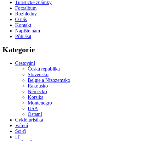
Turistické známky
Fotoalbum
Rozhledny
O nás
Kontakt
Napište nám
Přihlásit
Kategorie
Cestování
Česká republika
Slovensko
Belgie a Nizozemsko
Rakousko
Německo
Korsika
Montenegro
USA
Ostatní
Cykloturistika
Vaření
Sci-fi
IT