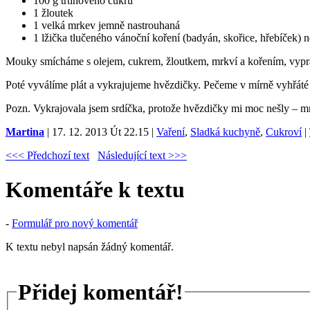
100 g třtinového cukru
1 žloutek
1 velká mrkev jemně nastrouhaná
1 lžička tlučeného vánoční koření (badyán, skořice, hřebíček) 
Mouky smícháme s olejem, cukrem, žloutkem, mrkví a kořením, vypra
Poté vyválíme plát a vykrajujeme hvězdičky. Pečeme v mírně vyhřáté 
Pozn. Vykrajovala jsem srdíčka, protože hvězdičky mi moc nešly – mrke
Martina
| 17. 12. 2013 Út 22.15 |
Vaření
,
Sladká kuchyně
,
Cukroví
|
<<< Předchozí text
Následující text >>>
Komentáře k textu
-
Formulář pro nový komentář
K textu nebyl napsán žádný komentář.
Přidej komentář!