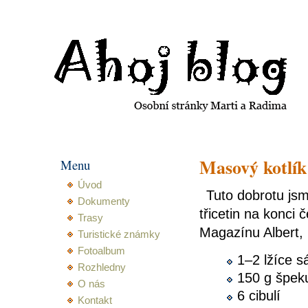
Ahoj blog Martiny a Radima
Masový kotlík
Menu
Úvod
Tuto dobrotu js
Dokumenty
třicetin na konci
Trasy
Magazínu Albert, 
Turistické známky
Fotoalbum
1–2 lžíce s
Rozhledny
150 g špeku
O nás
6 cibulí
Kontakt