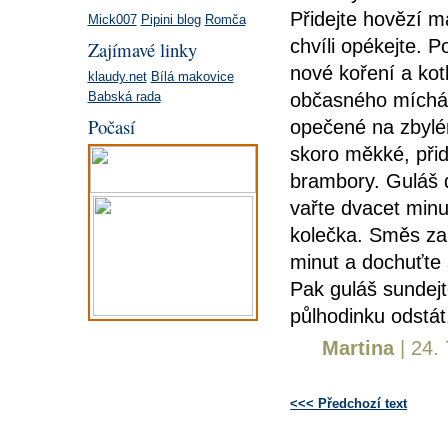
Přidejte hovězí m
Mick007
Pipini blog
Romča
chvíli opékejte. P
Zajímavé linky
nové koření a kotl
klaudy.net
Bílá makovice
občasného míchání
Babská rada
Počasí
opečené na zbylém
skoro měkké, přid
brambory. Guláš 
vařte dvacet minu
kolečka. Směs za
minut a dochuťte 
Pak guláš sundejt
půlhodinku odstá
Martina
| 24.
<<< Předchozí text