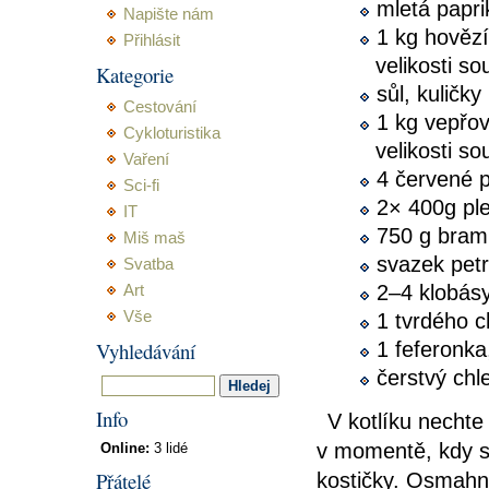
mletá papri
Napište nám
1 kg hovězí
Přihlásit
velikosti so
Kategorie
sůl, kuličk
Cestování
1 kg vepřov
Cykloturistika
velikosti so
Vaření
4 červené p
Sci-fi
2× 400g pl
IT
750 g bramb
Miš maš
svazek petr
Svatba
2–4 klobás
Art
Vše
1 tvrdého c
Vyhledávání
1 feferonka
čerstvý ch
Info
V kotlíku nechte 
v momentě, kdy se
Online:
3 lidé
Přátelé
kostičky. Osmahně