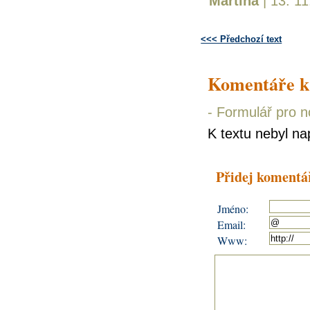
Martina
| 13. 11
<<< Předchozí text
Komentáře k
-
Formulář pro 
K textu nebyl n
Přidej komentá
Jméno:
Email:
Www: