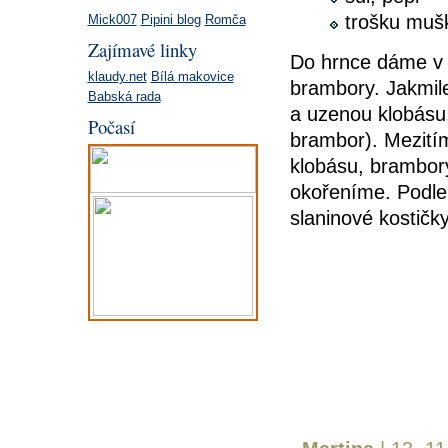
trošku muš
Mick007
Pipini blog
Romča
Zajímavé linky
Do hrnce dáme v 
klaudy.net
Bílá makovice
brambory. Jakmil
Babská rada
a uzenou klobásu
Počasí
brambor). Mezití
klobásu, brambor
okořeníme. Podle
slaninové kostič