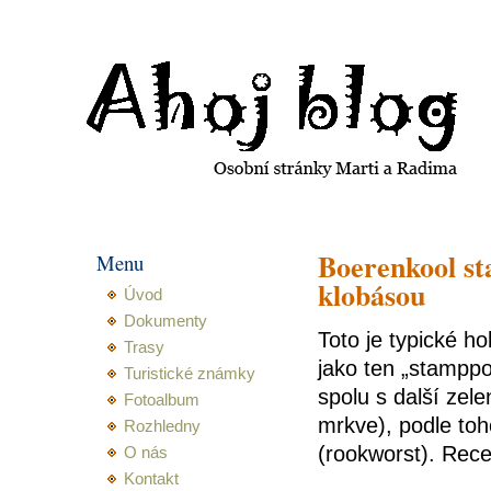
Ahoj blog Martiny a Radima
Boerenkool st
Menu
klobásou
Úvod
Dokumenty
Toto je typické h
Trasy
jako ten „stamppo
Turistické známky
spolu s další zel
Fotoalbum
mrkve), podle to
Rozhledny
(rookworst). Rece
O nás
Kontakt