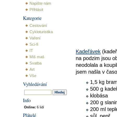
Napište nám
Přihlásit
Kategorie
Cestování
Cykloturistika
Vaření
Sci-fi
IT
Kadeřávek
(kadeř
Miš maš
na podzim jsou ob
Svatba
neodolala a koup
Art
jsem našla v časo
Vše
1,5 kg bram
Vyhledávání
500 g kade
klobása
Info
200 g slani
Online:
6 lidí
200 ml tep
Přátelé
sůl, pepř