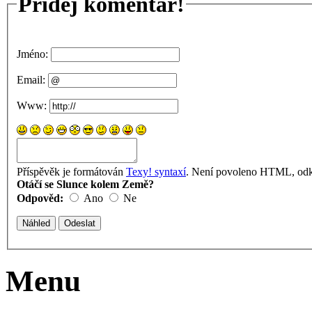
Přidej komentář!
Jméno:
Email:
Www:
Příspěvěk je formátován
Texy! syntaxí
. Není povoleno HTML, odka
Otáčí se Slunce kolem Země?
Odpověd:
Ano
Ne
Menu