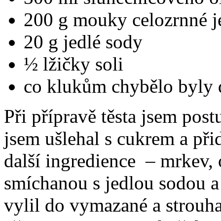
200 g mouky celozrnné j
20 g jedlé sody
½ lžičky soli
co klukům chybělo byly d
Při přípravě těsta jsem post
jsem ušlehal s cukrem a při
další ingredience – mrkev, 
smíchanou s jedlou sodou a
vylil do vymazané a strouh