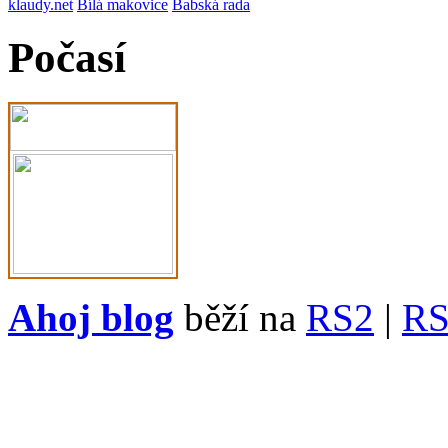
klaudy.net
Bílá makovice
Babská rada
Počasí
Ahoj blog
běží na
RS2
|
R