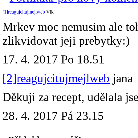
[1]
reaguj
cituj
mejl
web
Vlk
Mrkev moc nemusim ale toh
zlikvidovat jeji prebytky:)
17. 4. 2017 Po 18.51
[2]
reaguj
cituj
mejl
web
jana
Děkuji za recept, udělala j
28. 4. 2017 Pá 23.15