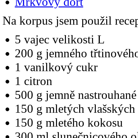
Mrkvový dort
Na korpus jsem použil rece
5 vajec velikosti L
200 g jemného třtinovéh
1 vanilkový cukr
1 citron
500 g jemně nastrouhan
150 g mletých vlašských
150 g mletého kokosu
300 ml slunečnicového ol