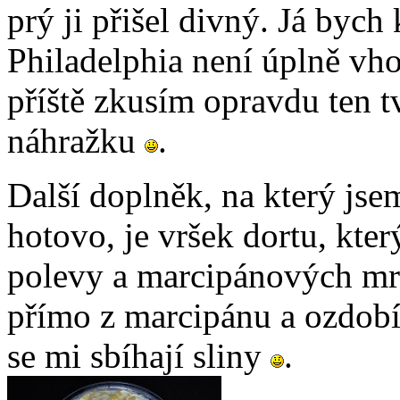
prý ji přišel divný. Já byc
Philadelphia není úplně vho
příště zkusím opravdu ten 
náhražku
.
Další doplněk, na který js
hotovo, je vršek dortu, kte
polevy a marcipánových mrk
přímo z marcipánu a ozdobí
se mi sbíhají sliny
.