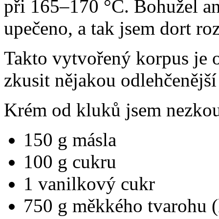
při 165–170 °C. Bohužel an
upečeno, a tak jsem dort roz
Takto vytvořený korpus je o
zkusit nějakou odlehčenější
Krém od kluků jsem nezkouš
150 g másla
100 g cukru
1 vanilkový cukr
750 g měkkého tvarohu (