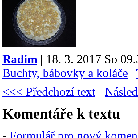
Radim
| 18. 3. 2017 So 09.
Buchty, bábovky a koláče
|
<<< Předchozí text
Násled
Komentáře k textu
-
Formulář pro nový komen