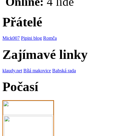
Online:
4 lidé
Přátelé
Mick007
Pipini blog
Romča
Zajímavé linky
klaudy.net
Bílá makovice
Babská rada
Počasí