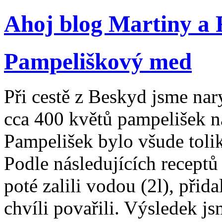
Ahoj blog Martiny a
Pampeliškový med
Při cestě z Beskyd jsme nary
cca 400 květů pampelišek 
Pampelišek bylo všude tolik,
Podle následujících receptů
poté zalili vodou (2l), přid
chvíli povařili. Výsledek j