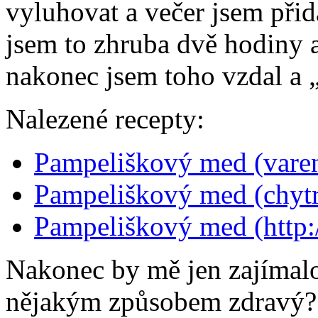
vyluhovat a večer jsem přida
jsem to zhruba dvě hodiny 
nakonec jsem toho vzdal a „m
Nalezené recepty:
Pampeliškový med (varen
Pampeliškový med (chytr
Pampeliškový med (http:/
Nakonec by mě jen zajímalo
nějakým způsobem zdravý? 