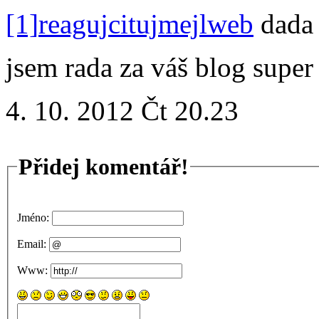
[1]
reaguj
cituj
mejl
web
dada
jsem rada za váš blog super
4. 10. 2012 Čt 20.23
Přidej komentář!
Jméno:
Email:
Www: