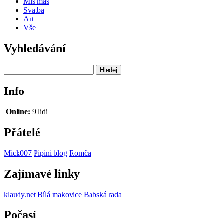
Miš maš
Svatba
Art
Vše
Vyhledávání
Info
Online:
9 lidí
Přátelé
Mick007
Pipini blog
Romča
Zajímavé linky
klaudy.net
Bílá makovice
Babská rada
Počasí