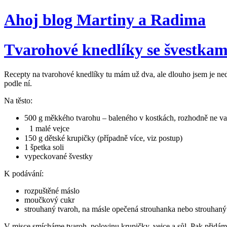
Ahoj blog Martiny a Radima
Tvarohové knedlíky se švestkami
Recepty na tvarohové knedlíky tu mám už dva, ale dlouho jsem je ne
podle ní.
Na těsto:
500 g měkkého tvarohu – baleného v kostkách, rozhodně ne vani
1 malé vejce
150 g dětské krupičky (případně více, viz postup)
1 špetka soli
vypeckované švestky
K podávání:
rozpuštěné máslo
moučkový cukr
strouhaný tvaroh, na másle opečená strouhanka nebo strouhaný
V misce smícháme tvaroh, polovinu krupičky, vejce a sůl. Pak přidáme