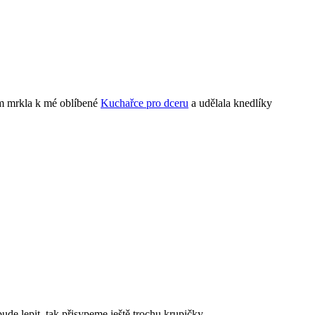
em mrkla k mé oblíbené
Kuchařce pro dceru
a udělala knedlíky
de lepit, tak přisypeme ještě trochu krupičky.