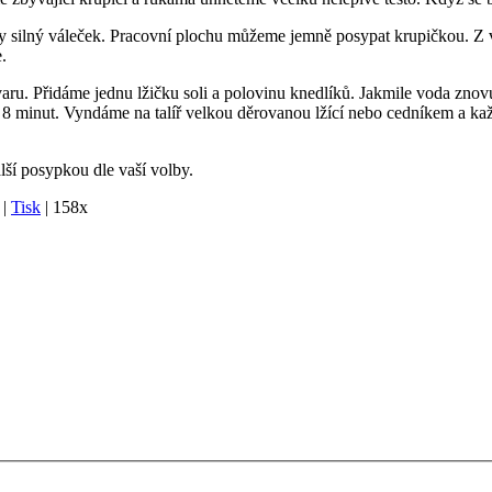
try silný váleček. Pracovní plochu můžeme jemně posypat krupičkou. Z v
.
aru. Přidáme jednu lžičku soli a polovinu knedlíků. Jakmile voda znovu 
em 8 minut. Vyndáme na talíř velkou děrovanou lžící nebo cedníkem a 
ší posypkou dle vaší volby.
|
Tisk
|
158x