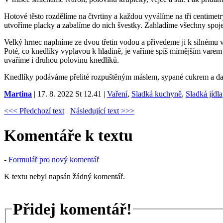
Hotové těsto rozdělíme na čtvrtiny a každou vyválíme na tři centime
utvoříme placky a zabalíme do nich švestky. Zahladíme všechny spoje
Velký hrnec naplníme ze dvou třetin vodou a přivedeme ji k silnému v
Poté, co knedlíky vyplavou k hladině, je vaříme spíš mírnějším var
uvaříme i druhou polovinu knedlíků.
Knedlíky podáváme přelité rozpuštěným máslem, sypané cukrem a dal
Martina
| 17. 8. 2022 St 12.41 |
Vaření
,
Sladká kuchyně
,
Sladká jídla
<<< Předchozí text
Následující text >>>
Komentáře k textu
-
Formulář pro nový komentář
K textu nebyl napsán žádný komentář.
Přidej komentář!