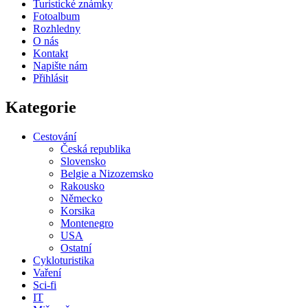
Turistické známky
Fotoalbum
Rozhledny
O nás
Kontakt
Napište nám
Přihlásit
Kategorie
Cestování
Česká republika
Slovensko
Belgie a Nizozemsko
Rakousko
Německo
Korsika
Montenegro
USA
Ostatní
Cykloturistika
Vaření
Sci-fi
IT