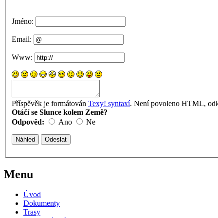
Jméno:
Email:
Www:
Příspěvěk je formátován
Texy! syntaxí
. Není povoleno HTML, odka
Otáčí se Slunce kolem Země?
Odpověd:
Ano
Ne
Menu
Úvod
Dokumenty
Trasy