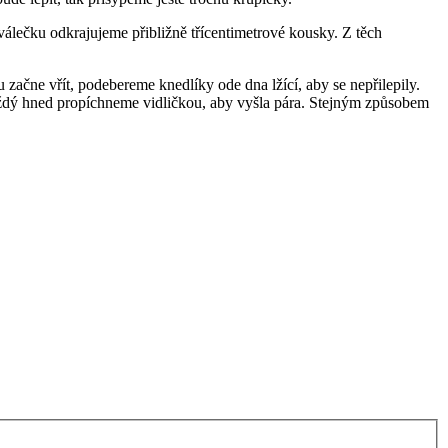
álečku odkrajujeme přibližně třícentimetrové kousky. Z těch
začne vřít, podebereme knedlíky ode dna lžící, aby se nepřilepily.
každý hned propíchneme vidličkou, aby vyšla pára. Stejným způsobem