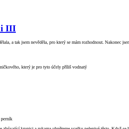
 III
dělala, a tak jsem nevěděla, pro který se mám rozhodnout. Nakonec js
čkového, který je pro tyto účely příliš vodnatý
 perník
 zbývající krupici a rukama uhněteme vcelku nelepivé těsto. Když se bu