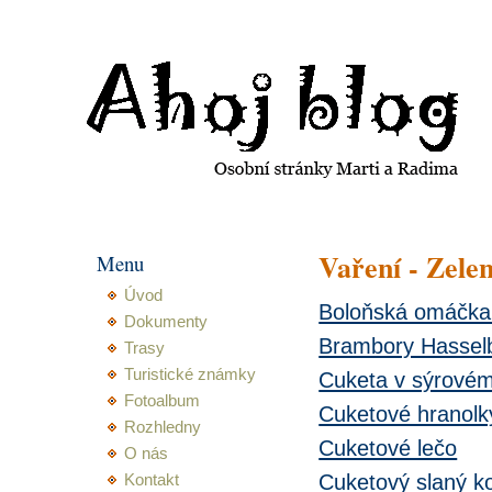
Ahoj blog Martiny a Radima
Vaření - Zele
Menu
Úvod
Boloňská omáčka
Dokumenty
Brambory Hassel
Trasy
Turistické známky
Cuketa v sýrovém
Fotoalbum
Cuketové hranolk
Rozhledny
Cuketové lečo
O nás
Cuketový slaný k
Kontakt